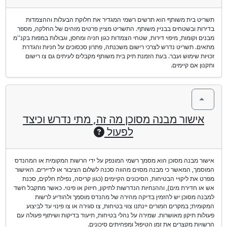
תשריט בית משותף הוא תרשים רשמי המגדיר את חלוקת הבעלות וההצמדות
בדירות ובשטחים בבניין משותף. התשריט מציין פרטים מזהים של החלקה, מספר
מבנים וקומות, מיפוי דירות, שטחי הצמדות כגון חניה ומחסן, וגבולות במפות בקנ''מ
מתאים. תשריט נדרש לצרכי רישום משכנתה, פתרון סכסוכים על חניות והגדרת
זכויות שימוש ועבר. בעת הזמנת תיק בית משותף מקבלים לעיתים גם צו רישום
ותקנון אם קיימים.
אישור מבנה מסוכן מה זה, מתי נדרש וכיצד
לפעול
אישור מבנה מסוכן הוא מסמך רשמי המונפק על ידי הרשות המקומית או המהנדס
המוסמך, המאשר כי מבנה מסוים מהווה סכנה לשלום הציבור או לדיירים. האישור
מפרט את ליקויי הבטיחות, הסיכונים הקיימים (כגון קריסה, נפילת חלקים, סכנת
אש או חדירת מים), וההנחיות הנדרשות לתיקון, חיזוק או פינוי. כאשר מתקבל חשד
למבנה מסוכן יש להזמין בדיקה מהירה של מהנדס מוסמך ולהודיע לרשות
המקומית; במקרים חמורים יינתנו צווי בטיחות, צו סגירה או צו פינוי עד לביצוע
פעולות תיקון מאושרות. שמירה על נהלי בטיחות, תיעוד בדיקות ושיתוף פעולה עם
הרשויות מקצרים את זמן הטיפול ומפחיתים סיכונים.