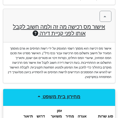
אישור מס רכישה מה זה ולמה חשוב לקבל
אותו לפני קניית דירה
אישור מס רכישה הוא מסמך רשמי המונפק על ידי רשות המיסים או גורם מוסמך
המעיד על חישוב ותשלום מס הרכישה עבור נכס נדל''ן. האישור מפרט את סכום
המס המחויב, שיעורי המס החלים, נקודות זיכוי או פטורים אם ישנם, ותאריך
התשלום או ההתחייבות. בעת רכישת דירה חשוב לקבל את אישור מס הרכישה
מוקדם בתהליך כדי לתכנן את המימון ולמנוע הפתעות תקציביות. לקבלת האישור
יש להגיש את המסמכים הנדרשים לרשות המיסים או להסתייע ביועץ מס/עורך דין
המתמחה במקרקעין.
מחירון
בית משפט
זמן
סוג שרות
אגרה
מחיר
משוער
דרוש
תיאור