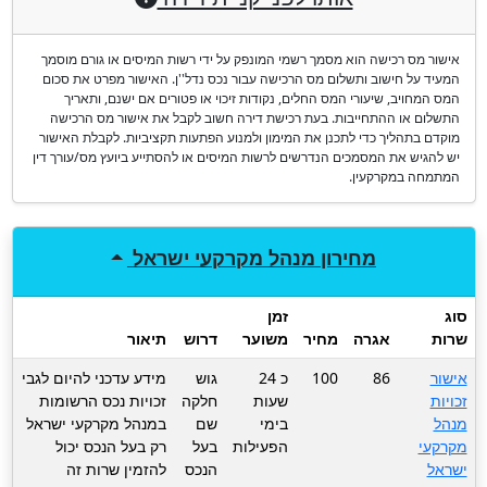
אישור מס רכישה הוא מסמך רשמי המונפק על ידי רשות המיסים או גורם מוסמך
המעיד על חישוב ותשלום מס הרכישה עבור נכס נדל''ן. האישור מפרט את סכום
המס המחויב, שיעורי המס החלים, נקודות זיכוי או פטורים אם ישנם, ותאריך
התשלום או ההתחייבות. בעת רכישת דירה חשוב לקבל את אישור מס הרכישה
מוקדם בתהליך כדי לתכנן את המימון ולמנוע הפתעות תקציביות. לקבלת האישור
יש להגיש את המסמכים הנדרשים לרשות המיסים או להסתייע ביועץ מס/עורך דין
המתמחה במקרקעין.
מחירון
מנהל מקרקעי ישראל
סוג
זמן
שרות
אגרה
מחיר
משוער
דרוש
תיאור
אישור
86
100
כ 24
גוש
מידע עדכני להיום לגבי
זכויות
שעות
חלקה
זכויות נכס הרשומות
מנהל
בימי
שם
במנהל מקרקעי ישראל
מקרקעי
הפעילות
בעל
רק בעל הנכס יכול
ישראל
הנכס
להזמין שרות זה