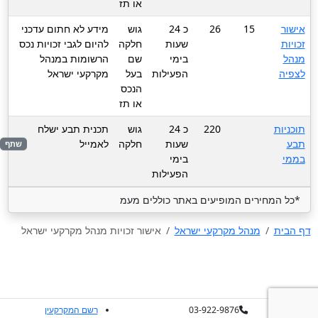
או תז
אישור
15
26
כ 24
גוש
מידע לא חתום עדכני
זכויות
שעות
חלקה
להיום לגבי זכויות נכס
מנהל
בימי
שם
הרשומות במנהל
לצפיה
הפעילות
בעל
מקרקעי ישראל
הנכס
או תז
תוכניות
220
כ 24
גוש
תכנית תבע ישלח
תבע
שעות
חלקה
לאמייל
שתף
בממי
בימי
הפעילות
*כל המחירים המופיעים באתר כוללים מעמ
דף הבית
מנהל מקרקעי ישראל
אישור זכויות מנהל מקרקעי ישראל
03-922-9876
רשם המקרקעין