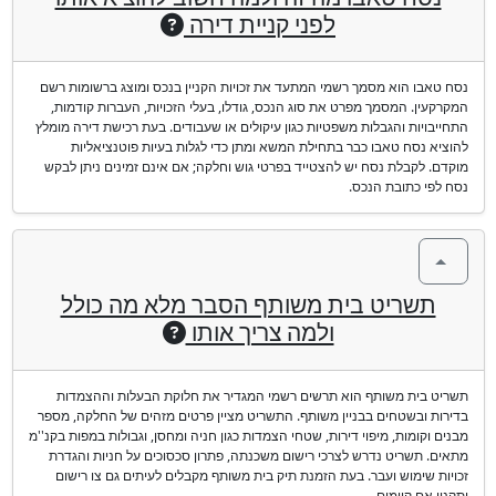
לפני קניית דירה
נסח טאבו הוא מסמך רשמי המתעד את זכויות הקניין בנכס ומוצג ברשומות רשם
המקרקעין. המסמך מפרט את סוג הנכס, גודלו, בעלי הזכויות, העברות קודמות,
התחייבויות והגבלות משפטיות כגון עיקולים או שעבודים. בעת רכישת דירה מומלץ
להוציא נסח טאבו כבר בתחילת המשא ומתן כדי לגלות בעיות פוטנציאליות
מוקדם. לקבלת נסח יש להצטייד בפרטי גוש וחלקה; אם אינם זמינים ניתן לבקש
נסח לפי כתובת הנכס.
תשריט בית משותף הסבר מלא מה כולל
ולמה צריך אותו
תשריט בית משותף הוא תרשים רשמי המגדיר את חלוקת הבעלות וההצמדות
בדירות ובשטחים בבניין משותף. התשריט מציין פרטים מזהים של החלקה, מספר
מבנים וקומות, מיפוי דירות, שטחי הצמדות כגון חניה ומחסן, וגבולות במפות בקנ''מ
מתאים. תשריט נדרש לצרכי רישום משכנתה, פתרון סכסוכים על חניות והגדרת
זכויות שימוש ועבר. בעת הזמנת תיק בית משותף מקבלים לעיתים גם צו רישום
ותקנון אם קיימים.