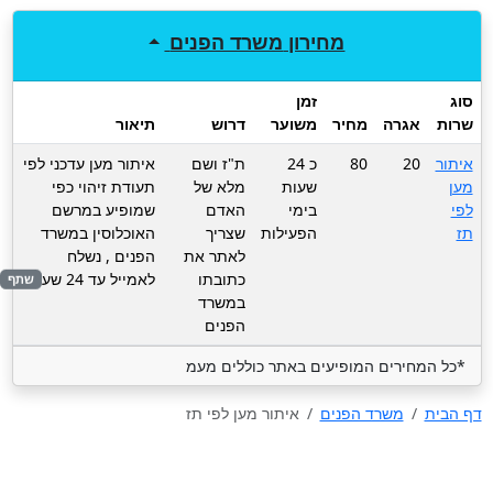
מחירון
משרד הפנים
סוג
זמן
שרות
אגרה
מחיר
משוער
דרוש
תיאור
איתור
20
80
כ 24
ת"ז ושם
איתור מען עדכני לפי
מען
שעות
מלא של
תעודת זיהוי כפי
לפי
בימי
האדם
שמופיע במרשם
תז
הפעילות
שצריך
האוכלוסין במשרד
לאתר את
הפנים , נשלח
כתובתו
לאמייל עד 24 שעות
שתף
במשרד
הפנים
*כל המחירים המופיעים באתר כוללים מעמ
דף הבית
משרד הפנים
איתור מען לפי תז