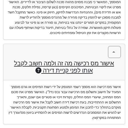
המוסמך, המאשר כי מבנה מסוים מהווה סכנה לשלום הציבור או לדיירים. האישור
מפרט את ליקויי הבטיחות, הסיכונים הקיימים (כגון קריסה, נפילת חלקים, סכנת
אש או חדירת מים), וההנחיות הנדרשות לתיקון, חיזוק או פינוי. כאשר מתקבל חשד
למבנה מסוכן יש להזמין בדיקה מהירה של מהנדס מוסמך ולהודיע לרשות
המקומית; במקרים חמורים יינתנו צווי בטיחות, צו סגירה או צו פינוי עד לביצוע
פעולות תיקון מאושרות. שמירה על נהלי בטיחות, תיעוד בדיקות ושיתוף פעולה עם
הרשויות מקצרים את זמן הטיפול ומפחיתים סיכונים.
אישור מס רכישה מה זה ולמה חשוב לקבל
אותו לפני קניית דירה
אישור מס רכישה הוא מסמך רשמי המונפק על ידי רשות המיסים או גורם מוסמך
המעיד על חישוב ותשלום מס הרכישה עבור נכס נדל''ן. האישור מפרט את סכום
המס המחויב, שיעורי המס החלים, נקודות זיכוי או פטורים אם ישנם, ותאריך
התשלום או ההתחייבות. בעת רכישת דירה חשוב לקבל את אישור מס הרכישה
מוקדם בתהליך כדי לתכנן את המימון ולמנוע הפתעות תקציביות. לקבלת האישור
יש להגיש את המסמכים הנדרשים לרשות המיסים או להסתייע ביועץ מס/עורך דין
המתמחה במקרקעין.