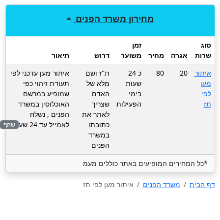
מחירון
משרד הפנים
סוג
זמן
שרות
אגרה
מחיר
משוער
דרוש
תיאור
איתור
20
80
כ 24
ת"ז ושם
איתור מען עדכני לפי
מען
שעות
מלא של
תעודת זיהוי כפי
לפי
בימי
האדם
שמופיע במרשם
תז
הפעילות
שצריך
האוכלוסין במשרד
לאתר את
הפנים , נשלח
כתובתו
לאמייל עד 24 שעות
שתף
במשרד
הפנים
*כל המחירים המופיעים באתר כוללים מעמ
דף הבית
משרד הפנים
איתור מען לפי תז