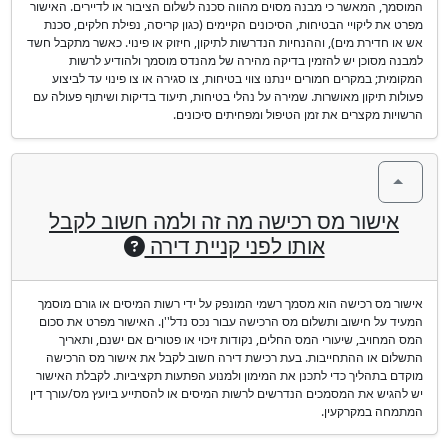
המוסמך, המאשר כי מבנה מסוים מהווה סכנה לשלום הציבור או לדיירים. האישור
מפרט את ליקויי הבטיחות, הסיכונים הקיימים (כגון קריסה, נפילת חלקים, סכנת
אש או חדירת מים), וההנחיות הנדרשות לתיקון, חיזוק או פינוי. כאשר מתקבל חשד
למבנה מסוכן יש להזמין בדיקה מהירה של מהנדס מוסמך ולהודיע לרשות
המקומית; במקרים חמורים יינתנו צווי בטיחות, צו סגירה או צו פינוי עד לביצוע
פעולות תיקון מאושרות. שמירה על נהלי בטיחות, תיעוד בדיקות ושיתוף פעולה עם
הרשויות מקצרים את זמן הטיפול ומפחיתים סיכונים.
אישור מס רכישה מה זה ולמה חשוב לקבל
אותו לפני קניית דירה
אישור מס רכישה הוא מסמך רשמי המונפק על ידי רשות המיסים או גורם מוסמך
המעיד על חישוב ותשלום מס הרכישה עבור נכס נדל''ן. האישור מפרט את סכום
המס המחויב, שיעורי המס החלים, נקודות זיכוי או פטורים אם ישנם, ותאריך
התשלום או ההתחייבות. בעת רכישת דירה חשוב לקבל את אישור מס הרכישה
מוקדם בתהליך כדי לתכנן את המימון ולמנוע הפתעות תקציביות. לקבלת האישור
יש להגיש את המסמכים הנדרשים לרשות המיסים או להסתייע ביועץ מס/עורך דין
המתמחה במקרקעין.