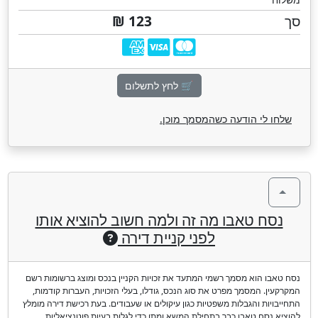
סך
123 ₪
🛒 לחץ לתשלום
שלחו לי הודעה כשהמסמך מוכן.
נסח טאבו מה זה ולמה חשוב להוציא אותו
לפני קניית דירה
נסח טאבו הוא מסמך רשמי המתעד את זכויות הקניין בנכס ומוצג ברשומות רשם
המקרקעין. המסמך מפרט את סוג הנכס, גודלו, בעלי הזכויות, העברות קודמות,
התחייבויות והגבלות משפטיות כגון עיקולים או שעבודים. בעת רכישת דירה מומלץ
להוציא נסח טאבו כבר בתחילת המשא ומתן כדי לגלות בעיות פוטנציאליות