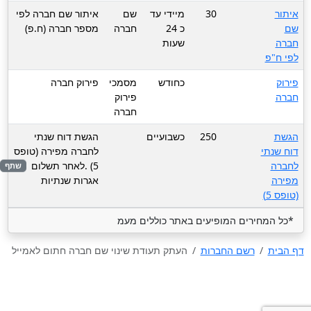
איתור
30
מיידי עד
שם
איתור שם חברה לפי
שם
כ 24
חברה
מספר חברה (ח.פ)
חברה
שעות
לפי ח"פ
פירוק
כחודש
מסמכי
פירוק חברה
חברה
פירוק
חברה
הגשת
250
כשבועיים
הגשת דוח שנתי
דוח שנתי
לחברה מפירה (טופס
לחברה
5) .לאחר תשלום
שתף
מפירה
אגרות שנתיות
(טופס 5)
*כל המחירים המופיעים באתר כוללים מעמ
דף הבית
רשם החברות
העתק תעודת שינוי שם חברה חתום לאמייל