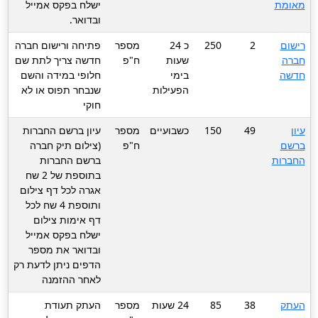
מאומת
ישלח בפקס אמייל
ובדואר.
רישום
2
250
כ 24
מספר
פתיחה ורישום חברה
חברה
שעות
ח"פ
חדשה צריך לתת שם
חדשה
בימי
חלופי במידה והשם
הפעילות
שנבחר תפוס או לא
חוקי
עיון
49
150
כשבועיים
מספר
עיון ברשם החברות
ברשם
ח"פ
(צילום תיק חברה
החברות
ברשם החברות
בתוספת של 2 שח
אגרה לכל דף צילום
ותוספת 4 שח לכל
דף אימות צילום
ישלח בפקס אמייל
ובדואר את מספר
הדפים ניתן לדעת רק
לאחר ההזמנה
העתק
38
85
24 שעות
מספר
העתק תעודת