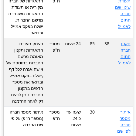
תעודת
ח"פ
התאגדות של חברה
שינוי שם
מקורית או תעודת
חברה
התאגדות משוחזרת
חתום
מרשם החברות.
לאמייל
ישלח בפקס אמייל
ובדואר.
תקנון
38
85
24 שעות
מספר
העתק תעודת
חברה
ח"פ
התאגדות ותקנון
חתום
מאומת מרשם
לאמייל
החברות בתוספת של
4 שח אגרה לכל דף
,ישלח בפקס אמייל
ובדואר את מספר
הדפים בתקנון
החברה ניתן לדעת
רק לאחר ההזמנה
איתור
30
שעה עד
מספר
איתור מספר חברה
מספר
כ 24
ח"פ
(מספר ח"פ) על פי
חברה
שעות
שם החברה
לפי שם