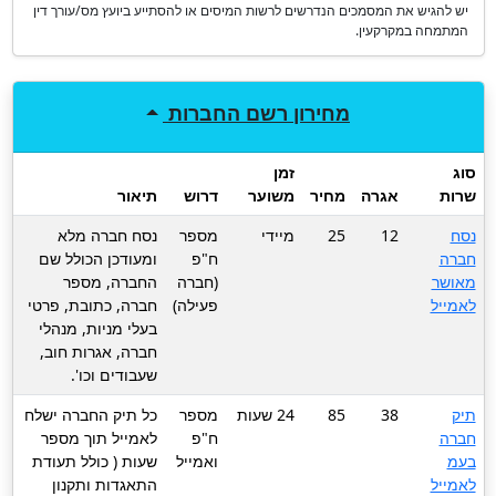
יש להגיש את המסמכים הנדרשים לרשות המיסים או להסתייע ביועץ מס/עורך דין
המתמחה במקרקעין.
מחירון
רשם החברות
סוג
זמן
שרות
אגרה
מחיר
משוער
דרוש
תיאור
נסח
12
25
מיידי
מספר
נסח חברה מלא
חברה
ח"פ
ומעודכן הכולל שם
מאושר
(חברה
החברה, מספר
לאמייל
פעילה)
חברה, כתובת, פרטי
בעלי מניות, מנהלי
חברה, אגרות חוב,
שעבודים וכו'.
תיק
38
85
24 שעות
מספר
כל תיק החברה ישלח
חברה
ח"פ
לאמייל תוך מספר
בעמ
ואמייל
שעות ( כולל תעודת
לאמייל
התאגדות ותקנון