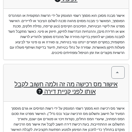
אישור מבנה מסוכן הוא מסמך רשמי המונפק על ידי הרשות המקומית או המהנדס
המוסמך, המאשר כי מבנה מסוים מהווה סכנה לשלום הציבור או לדיירים. האישור
מפרט את ליקויי הבטיחות, הסיכונים הקיימים (כגון קריסה, נפילת חלקים, סכנת
אש או חדירת מים), וההנחיות הנדרשות לתיקון, חיזוק או פינוי. כאשר מתקבל חשד
למבנה מסוכן יש להזמין בדיקה מהירה של מהנדס מוסמך ולהודיע לרשות
המקומית; במקרים חמורים יינתנו צווי בטיחות, צו סגירה או צו פינוי עד לביצוע
פעולות תיקון מאושרות. שמירה על נהלי בטיחות, תיעוד בדיקות ושיתוף פעולה עם
הרשויות מקצרים את זמן הטיפול ומפחיתים סיכונים.
אישור מס רכישה מה זה ולמה חשוב לקבל
אותו לפני קניית דירה
אישור מס רכישה הוא מסמך רשמי המונפק על ידי רשות המיסים או גורם מוסמך
המעיד על חישוב ותשלום מס הרכישה עבור נכס נדל''ן. האישור מפרט את סכום
המס המחויב, שיעורי המס החלים, נקודות זיכוי או פטורים אם ישנם, ותאריך
התשלום או ההתחייבות. בעת רכישת דירה חשוב לקבל את אישור מס הרכישה
מוקדם בתהליך כדי לתכנן את המימון ולמנוע הפתעות תקציביות. לקבלת האישור