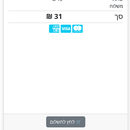
משלוח
סך
31 ₪
🛒 לחץ לתשלום