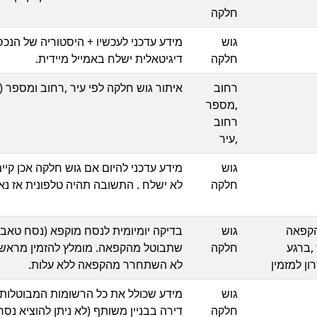
חלקה
גוש
חלקה
דיגיטאלית ישלח באמייל מיידית.
רחוב
איתור גוש חלקה לפי עיר ,רחוב ומספר 
,מספר
רחוב
,עיר
גוש
מידע עדכני להיום אם גוש חלקה אכן קי
חלקה
לא ישלח . התשובה תהיה טלפונית אז נא ל
הקפאה
גוש
בדיקה יומיומית לנסח מוקפא (נסח טאבו
,ברגע
חלקה
שתבוטל מהקפאה. מומלץ להזמין מראש 
 למזמין
לא השתחרר מהקפאה ללא עלות.
גוש
חלקה
דירה בבניין משותף (לא ניתן להוציא נסח