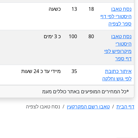
נסח טאבו
18
13
כשעה
היסטורי לפי דף
ספר לצפיה
נסח טאבו
80
100
כ 3 ימים
היסטורי
מיקרופיש לפי
דף ספר
איתור כתובת
35
מיידי עד כ 24 שעות
לפי גוש וחלקה
*כל המחירים המופיעים באתר כוללים מעמ
דף הבית
טאבו רשם המקרקעין
נסח טאבו לצפיה