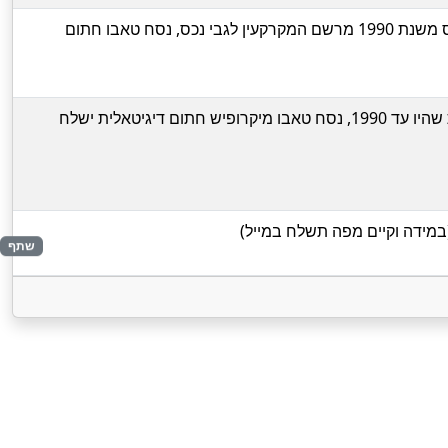
מידע עדכני לעכשיו + היסטוריה של הנכס משנת 1990 מרשם המקרקעין לגבי נכס, נסח טאבו חתום
מידע שכולל את כל הרשומות המבוטלות שהיו עד 1990, נסח טאבו מיקרופיש חתום דיגיטאלית ישלח
(במידה וקיים מפה תשלח במייל)
שתף