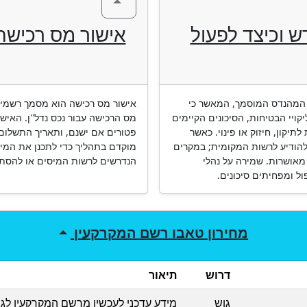
ש וכיצד לפעול
אישור מס רכישה 
 המהנדס המוסמך, המאשר כי
אישור מס רכישה הוא מסמך רשמי ה
קויי הבטיחות, הסיכונים הקיימים
מס הרכישה עבור נכס נדל''ן. האיש
תיקון, חיזוק או פינוי. כאשר
פטורים אם ישנם, ותאריך התשלום
הודיע לרשות המקומית; במקרים
מוקדם בתהליך כדי לתכנן את המי
ן מאושרות. שמירה על נהלי
הנדרשים לרשות המיסים או להסתיי
ל ומפחיתים סיכונים.
מחירון
טאבו רשם המקרקעין
דרוש
תיאור
גוש
מידע עדכני לעכשיו מרשם המקרקעין לגב