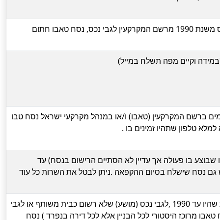
מידע עדכני לעכשיו + היסטוריה של הנכס משנת 1990 מרשם המקרקעין לגבי נכס, נסח טאבו חתום
(במידה וקיים מפה תשלח במייל)
ימים ברשם המקרקעין (טאבו) ו/או במנהל מקרקעי ישראל נסח טבו
מלא טלפון שתהיו זמינים בו .
 שבוצע בו פעולה אך עדיין לא הסתיים הרישום בנסח) עד
גם נסח שישלח בסיום ההקפאה .ניתן לבטל את השרות כל עוד
מידע שכולל את כל הרשומות המבוטלות שהיו עד 1990 ,לגבי נכס (מושע) שלא רשום כבית משותף או לגבי
 טאבו מרוכז היסטורי לכל הבניין אלא לכל דירה בנפרד ) נסח