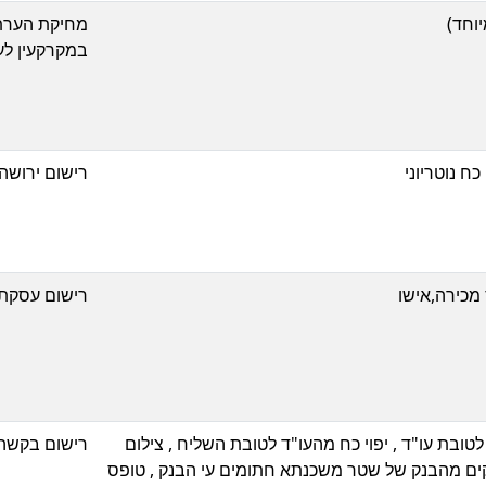
מחיקת הערת 
במקרקעין לע
כח נוטריוני
רישום ירושה
מכירה,אישו
רישום עסקת
ובת עו"ד , יפוי כח מהעו"ד לטובת השליח , צילום
רישום בקשה
דת העו"ד ,5 עותקים מהבנק של שטר משכנתא חתומים עי הבנק , טופס