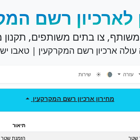
 לארכיון רשם המק
משותף, צו בתים משותפים, תקנון מ
עולה ארכיון רשם המקרקעין | טאבו יש
עזרה
🌘
☀️
שירות
מחירון
ארכיון רשם המקרקעין
תיאור
 שטר
הזמנת שטר ש