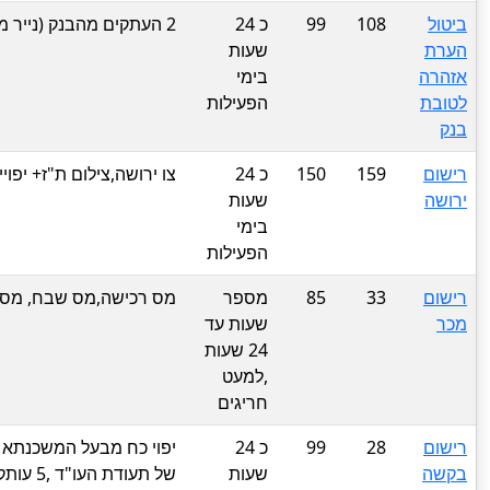
ביטול
108
99
כ 24
2 העתקים מהבנק (נייר מיוחד)
הערת
שעות
אזהרה
בימי
לטובת
הפעילות
בנק
רישום
159
150
כ 24
צו ירושה,צילום ת"ז+ יפויי 
ירושה
שעות
בימי
הפעילות
רישום
33
85
מספר
מס רכישה,מס שבח, מס 
מכר
שעות עד
24 שעות
,למעט
חריגים
רישום
28
99
כ 24
יפוי כח מבעל המשכנתא לט
בקשה
שעות
של תעו