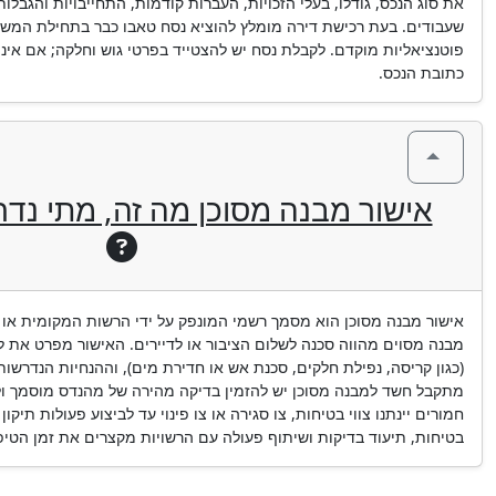
את סוג הנכס, גודלו, בעלי הזכויות, העברות קודמות, התחייבויות והגבלות
שעבודים. בעת רכישת דירה מומלץ להוציא נסח טאבו כבר בתחילת המשא 
פוטנציאליות מוקדם. לקבלת נסח יש להצטייד בפרטי גוש וחלקה; אם אינם
כתובת הנכס.
אישור מבנה מסוכן מה זה, מתי נדר
אישור מבנה מסוכן הוא מסמך רשמי המונפק על ידי הרשות המקומית או
מבנה מסוים מהווה סכנה לשלום הציבור או לדיירים. האישור מפרט את לי
(כגון קריסה, נפילת חלקים, סכנת אש או חדירת מים), וההנחיות הנדרשות ל
מתקבל חשד למבנה מסוכן יש להזמין בדיקה מהירה של מהנדס מוסמך ול
חמורים יינתנו צווי בטיחות, צו סגירה או צו פינוי עד לביצוע פעולות תיקו
בטיחות, תיעוד בדיקות ושיתוף פעולה עם הרשויות מקצרים את זמן הטיפו