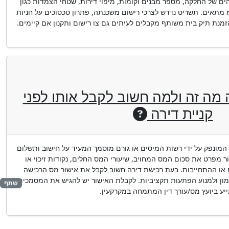
ם של החלקה, מספר מבנים וקומות, מיפוי דירות, שטחי הצמדות כגון
מ מתאים. תשריט נדרש לצרכי רישום משכנתה, פתרון סכסוכים על חניות
זמנת תיק בית משותף מקבלים לעיתים גם צו רישום ותקנון אם קיימים.
מה זה ולמה חשוב לקבל אותו לפני
קניית דירה
מונפק על ידי רשות המיסים או גורם מוסמך המעיד על חישוב ותשלום
ור מפרט את סכום המס המחויב, שיעורי המס החלים, נקודות זיכוי או
 או ההתחייבות. בעת רכישת דירה חשוב לקבל את אישור מס הרכישה
מון ולמנוע הפתעות תקציביות. לקבלת האישור יש להגיש את המסמכים
שתף
ע ביועץ מס/עורך דין המתמחה במקרקעין.