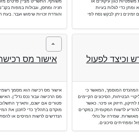
 משפטיות כגון עיקולים או
משותף. התשריט מציין פרטים מזהי
ומתן כדי לגלות בעיות
חניה ומחסן, וגבולות במפות בקנ''
 זמינים ניתן לבקש נסח לפי
והגדרת זכויות שימוש ועבר. בעת ה
ש וכיצד לפעול
אישור מס רכישה 
 המהנדס המוסמך, המאשר כי
אישור מס רכישה הוא מסמך רשמי ה
קויי הבטיחות, הסיכונים הקיימים
מס הרכישה עבור נכס נדל''ן. האיש
תיקון, חיזוק או פינוי. כאשר
פטורים אם ישנם, ותאריך התשלום
הודיע לרשות המקומית; במקרים
מוקדם בתהליך כדי לתכנן את המי
ן מאושרות. שמירה על נהלי
הנדרשים לרשות המיסים או להסתיי
ל ומפחיתים סיכונים.