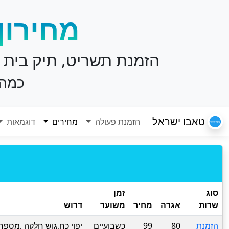
מחירון
הזמנת תשריט, תיק בית 
כמה 
טאבו ישראל
(current)
הזמנת פעולה
מחירים
דוגמאות
סוג
זמן
שרות
אגרה
מחיר
משוער
דרוש
הזמנת
80
99
כשבועיים
יפוי כח,גוש חלקה ,מספר