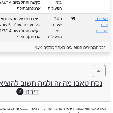
בימי
הפעילות
ארנונה)בתוקף
העברת
99
כ 24
יפוי כח מבעל המשכנתא לט
זכות
שעות
של תעו
שכירות
בימי
הפעילות
ארנונה)בתוקף
*כל המחירים המופיעים באתר כוללים מעמ
נסח טאבו מה זה ולמה חשוב להוציא א
דירה
נסח טאבו הוא מסמך רשמי המתעד את זכויות הקניין בנכס ומוצג ברשו