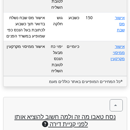
לטובת
השליח
אישור
150
כשבוע
גוש
אישור מס שבח נשלח
מס
חלקה
בדואר תוך כשבוע
שבח
לכתובת בעל הנכס כפי
שמופיע במשרד הפנים
אישור
כיומיים
יפוי כח
אישור ממיסוי מקרקעין
ממיסוי
מבעל
מקרקעין
הנכס
לטובת
השליח
*כל המחירים המופיעים באתר כוללים מעמ
נסח טאבו מה זה ולמה חשוב להוציא אותו
לפני קניית דירה