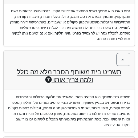
נסח טאבו הוא מסמך רשמי המתעד את זכויות הקניין בנכס ומוצג ברשומות רשם
המקרקעין. המסמך מפרט את סוג הנכס, גודלו, בעלי הזכויות, העברות קודמות,
התחייבויות והגבלות משפטיות כגון עיקולים או שעבודים. בעת רכישת דירה מומלץ
להוציא נסח טאבו כבר בתחילת המשא ומתן כדי לגלות בעיות פוטנציאליות
מוקדם. לקבלת נסח יש להצטייד בפרטי גוש וחלקה; אם אינם זמינים ניתן לבקש
נסח לפי כתובת הנכס.
תשריט בית משותף הסבר מלא מה כולל
ולמה צריך אותו
תשריט בית משותף הוא תרשים רשמי המגדיר את חלוקת הבעלות וההצמדות
בדירות ובשטחים בבניין משותף. התשריט מציין פרטים מזהים של החלקה, מספר
מבנים וקומות, מיפוי דירות, שטחי הצמדות כגון חניה ומחסן, וגבולות במפות בקנ''מ
מתאים. תשריט נדרש לצרכי רישום משכנתה, פתרון סכסוכים על חניות והגדרת
זכויות שימוש ועבר. בעת הזמנת תיק בית משותף מקבלים לעיתים גם צו רישום
ותקנון אם קיימים.