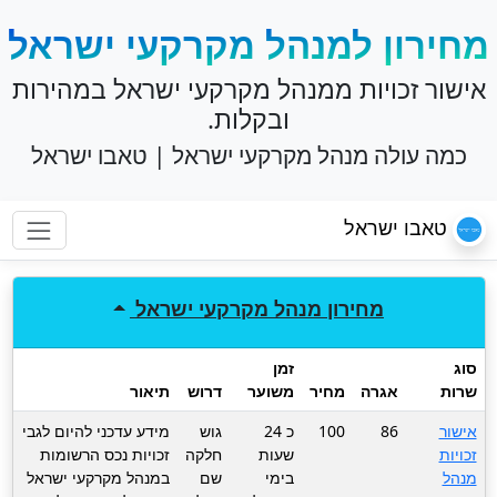
מחירון למנהל מקרקעי ישראל
אישור זכויות ממנהל מקרקעי ישראל במהירות
ובקלות.
כמה עולה מנהל מקרקעי ישראל | טאבו ישראל
טאבו ישראל
מחירון
מנהל מקרקעי ישראל
סוג
זמן
שרות
אגרה
מחיר
משוער
דרוש
תיאור
אישור
86
100
כ 24
גוש
מידע עדכני להיום לגבי
זכויות
שעות
חלקה
זכויות נכס הרשומות
מנהל
בימי
שם
במנהל מקרקעי ישראל