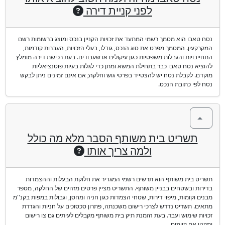
לפני קניית דירה
נסח טאבו הוא מסמך רשמי המתעד את זכויות הקניין בנכס ומוצג ברשומות רשם
המקרקעין. המסמך מפרט את סוג הנכס, גודלו, בעלי הזכויות, העברות קודמות,
התחייבויות והגבלות משפטיות כגון עיקולים או שעבודים. בעת רכישת דירה מומלץ
להוציא נסח טאבו כבר בתחילת המשא ומתן כדי לגלות בעיות פוטנציאליות
מוקדם. לקבלת נסח יש להצטייד בפרטי גוש וחלקה; אם אינם זמינים ניתן לבקש
נסח לפי כתובת הנכס.
תשריט בית משותף הסבר מלא מה כולל
ולמה צריך אותו
תשריט בית משותף הוא תרשים רשמי המגדיר את חלוקת הבעלות וההצמדות
בדירות ובשטחים בבניין משותף. התשריט מציין פרטים מזהים של החלקה, מספר
מבנים וקומות, מיפוי דירות, שטחי הצמדות כגון חניה ומחסן, וגבולות במפות בקנ''מ
מתאים. תשריט נדרש לצרכי רישום משכנתה, פתרון סכסוכים על חניות והגדרת
זכויות שימוש ועבר. בעת הזמנת תיק בית משותף מקבלים לעיתים גם צו רישום
ותקנון אם קיימים.