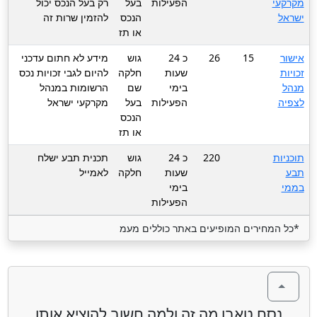
מקרקעי
הפעילות
בעל
רק בעל הנכס יכול
ישראל
הנכס
להזמין שרות זה
או תז
אישור
15
26
כ 24
גוש
מידע לא חתום עדכני
זכויות
שעות
חלקה
להיום לגבי זכויות נכס
מנהל
בימי
שם
הרשומות במנהל
לצפיה
הפעילות
בעל
מקרקעי ישראל
הנכס
או תז
תוכניות
220
כ 24
גוש
תכנית תבע ישלח
תבע
שעות
חלקה
לאמייל
בממי
בימי
הפעילות
*כל המחירים המופיעים באתר כוללים מעמ
נסח טאבו מה זה ולמה חשוב להוציא אותו