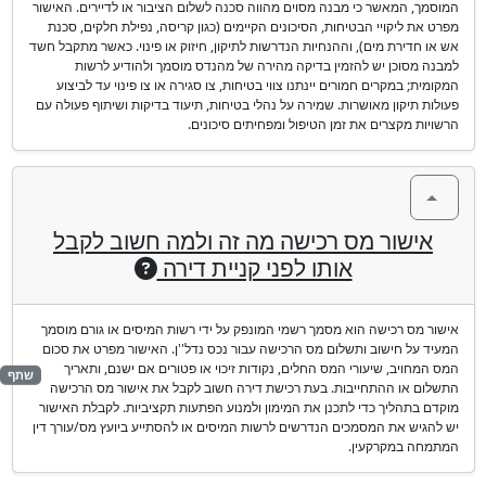
המוסמך, המאשר כי מבנה מסוים מהווה סכנה לשלום הציבור או לדיירים. האישור
מפרט את ליקויי הבטיחות, הסיכונים הקיימים (כגון קריסה, נפילת חלקים, סכנת
אש או חדירת מים), וההנחיות הנדרשות לתיקון, חיזוק או פינוי. כאשר מתקבל חשד
למבנה מסוכן יש להזמין בדיקה מהירה של מהנדס מוסמך ולהודיע לרשות
המקומית; במקרים חמורים יינתנו צווי בטיחות, צו סגירה או צו פינוי עד לביצוע
פעולות תיקון מאושרות. שמירה על נהלי בטיחות, תיעוד בדיקות ושיתוף פעולה עם
הרשויות מקצרים את זמן הטיפול ומפחיתים סיכונים.
אישור מס רכישה מה זה ולמה חשוב לקבל
אותו לפני קניית דירה
אישור מס רכישה הוא מסמך רשמי המונפק על ידי רשות המיסים או גורם מוסמך
המעיד על חישוב ותשלום מס הרכישה עבור נכס נדל''ן. האישור מפרט את סכום
המס המחויב, שיעורי המס החלים, נקודות זיכוי או פטורים אם ישנם, ותאריך
שתף
התשלום או ההתחייבות. בעת רכישת דירה חשוב לקבל את אישור מס הרכישה
מוקדם בתהליך כדי לתכנן את המימון ולמנוע הפתעות תקציביות. לקבלת האישור
יש להגיש את המסמכים הנדרשים לרשות המיסים או להסתייע ביועץ מס/עורך דין
המתמחה במקרקעין.