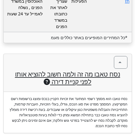
תז
הפעילות
שצריך
האוכלוסין במשרד
לאתר את
הפנים , נשלח
כתובתו
לאמייל עד 24 שעות
במשרד
הפנים
*כל המחירים המופיעים באתר כוללים מעמ
נסח טאבו מה זה ולמה חשוב להוציא אותו
לפני קניית דירה
נסח טאבו הוא מסמך רשמי המתעד את זכויות הקניין בנכס ומוצג ברשומות רשם
המקרקעין. המסמך מפרט את סוג הנכס, גודלו, בעלי הזכויות, העברות קודמות,
התחייבויות והגבלות משפטיות כגון עיקולים או שעבודים. בעת רכישת דירה מומלץ
להוציא נסח טאבו כבר בתחילת המשא ומתן כדי לגלות בעיות פוטנציאליות
מוקדם. לקבלת נסח יש להצטייד בפרטי גוש וחלקה; אם אינם זמינים ניתן לבקש
נסח לפי כתובת הנכס.