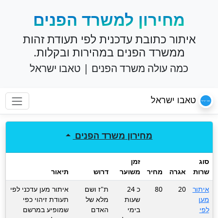
מחירון למשרד הפנים
איתור כתובת עדכנית לפי תעודת זהות
ממשרד הפנים במהירות ובקלות.
כמה עולה משרד הפנים | טאבו ישראל
טאבו ישראל
מחירון
משרד הפנים
סוג
זמן
שרות
אגרה
מחיר
משוער
דרוש
תיאור
איתור
20
80
כ 24
ת"ז ושם
איתור מען עדכני לפי
מען
שעות
מלא של
תעודת זיהוי כפי
לפי
בימי
האדם
שמופיע במרשם