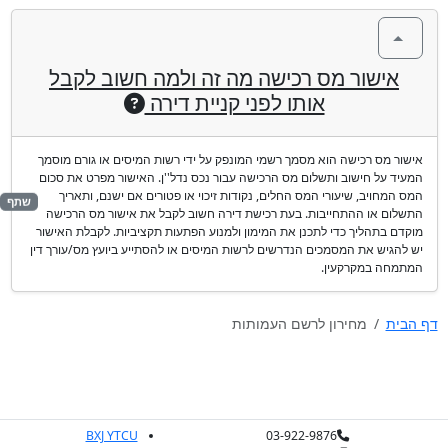
אישור מס רכישה מה זה ולמה חשוב לקבל
אותו לפני קניית דירה
אישור מס רכישה הוא מסמך רשמי המונפק על ידי רשות המיסים או גורם מוסמך
המעיד על חישוב ותשלום מס הרכישה עבור נכס נדל''ן. האישור מפרט את סכום
המס המחויב, שיעורי המס החלים, נקודות זיכוי או פטורים אם ישנם, ותאריך
שתף
התשלום או ההתחייבות. בעת רכישת דירה חשוב לקבל את אישור מס הרכישה
מוקדם בתהליך כדי לתכנן את המימון ולמנוע הפתעות תקציביות. לקבלת האישור
יש להגיש את המסמכים הנדרשים לרשות המיסים או להסתייע ביועץ מס/עורך דין
המתמחה במקרקעין.
דף הבית
מחירון לרשם העמותות
BXJ YTCU
03-922-9876