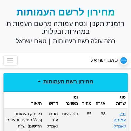
מחירון לרשם העמותות
הזמנת תקנון ונסח עמותה מרשם העמותות
במהירות ובקלות.
כמה עולה רשם העמותות | טאבו ישראל
טאבו ישראל
מחירון
רשם העמותות
סוג
זמן
שרות
אגרה
מחיר
משוער
דרוש
תיאור
תיק
38
85
כ 4 שעות
מספר
כל תיק העמותה
עמותה
ע"ר
(כולל התקנון ותעודת
לאמייל
ואמייל
הרישום) ישלח