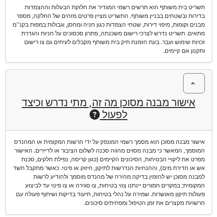
תשריט בית משותף הוא תרשים רשמי המגדיר את חלוקת הבעלות וההצמדות
בדירות ובשטחים בבניין משותף. התשריט מציין פרטים מזהים של החלקה, מספר
מבנים וקומות, מיפוי דירות, שטחי הצמדות כגון חניה ומחסן, וגבולות במפות בקנ''מ
מתאים. תשריט נדרש לצרכי רישום משכנתה, פתרון סכסוכים על חניות והגדרת
זכויות שימוש ועבר. בעת הזמנת תיק בית משותף מקבלים לעיתים גם צו רישום
ותקנון אם קיימים.
אישור מבנה מסוכן מה זה, מתי נדרש וכיצד
לפעול
אישור מבנה מסוכן הוא מסמך רשמי המונפק על ידי הרשות המקומית או המהנדס
המוסמך, המאשר כי מבנה מסוים מהווה סכנה לשלום הציבור או לדיירים. האישור
מפרט את ליקויי הבטיחות, הסיכונים הקיימים (כגון קריסה, נפילת חלקים, סכנת
אש או חדירת מים), וההנחיות הנדרשות לתיקון, חיזוק או פינוי. כאשר מתקבל חשד
למבנה מסוכן יש להזמין בדיקה מהירה של מהנדס מוסמך ולהודיע לרשות
המקומית; במקרים חמורים יינתנו צווי בטיחות, צו סגירה או צו פינוי עד לביצוע
פעולות תיקון מאושרות. שמירה על נהלי בטיחות, תיעוד בדיקות ושיתוף פעולה עם
הרשויות מקצרים את זמן הטיפול ומפחיתים סיכונים.